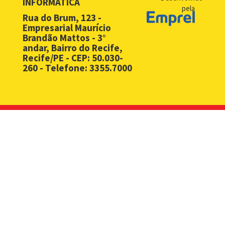
INFORMÁTICA
pela
BPM - Compras - EMPREL
Rua do Brum, 123 -
Empresarial Maurício
BPM - Desbloqueio de Senha Web - PF
Brandão Mattos - 3°
andar, Bairro do Recife,
BPM - Desbloqueio de Senha Web - PJ
Recife/PE - CEP: 50.030-
260 - Telefone: 3355.7000
BPM - Licença Premio
BPM - Licitação
BPM - Monitoramento Áreas de Risco
BPM - Notificação Fiscal
BPM - Processos Ambientais
BPM - Processos Urbanísticos
BPM - Processos Vigilância Sanitária
BPM - Reclamação Contra Exclusão do SIMPLES Nacional
BPM - Reclamação contra Indeferimento de Opção pelo SIM