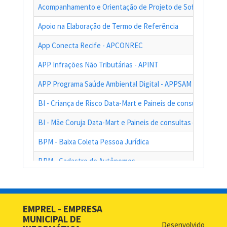
Acompanhamento e Orientação de Projeto de Software
Apoio na Elaboração de Termo de Referência
App Conecta Recife - APCONREC
APP Infrações Não Tributárias - APINT
APP Programa Saúde Ambiental Digital - APPSAM
BI - Criança de Risco Data-Mart e Paineis de consultas das a
BI - Mãe Coruja Data-Mart e Paineis de consultas das ações
BPM - Baixa Coleta Pessoa Jurídica
BPM - Cadastro de Autônomos
BPM - Cadastro de Contribuinte de Outro Município
BPM - Cadastro de Prestadores de Serviços de Outros Muni
EMPREL - EMPRESA
MUNICIPAL DE
BPM - Cadastro Simplificado para Contribuintes de Outros 
Desenvolvido