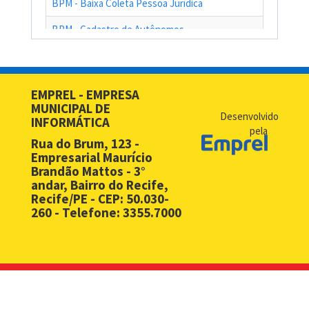
BPM - Baixa Coleta Pessoa Jurídica
BPM - Cadastro de Autônomos
BPM - Cadastro de Contribuinte de Outro Município
BPM - Cadastro de Prestadores de Serviços de Outros Muni
EMPREL - EMPRESA
MUNICIPAL DE
BPM - Cadastro Simplificado para Contribuintes de Outros 
Desenvolvido
INFORMÁTICA
pela
BPM - Compras - EMPREL
Rua do Brum, 123 -
Empresarial Maurício
BPM - Desbloqueio de Senha Web - PF
Brandão Mattos - 3°
andar, Bairro do Recife,
BPM - Desbloqueio de Senha Web - PJ
Recife/PE - CEP: 50.030-
260 - Telefone: 3355.7000
BPM - Licença Premio
BPM - Licitação
BPM - Monitoramento Áreas de Risco
BPM - Notificação Fiscal