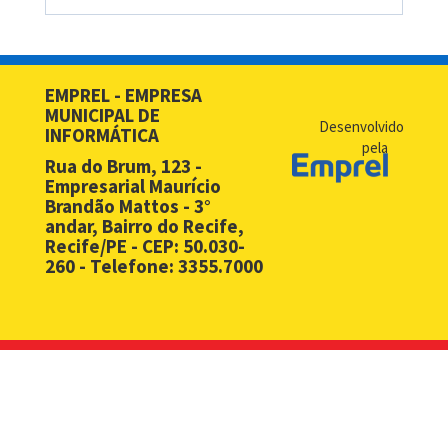
BPM - Cadastro de Autônomos
BPM - Cadastro de Contribuinte de Outro Município
BPM - Cadastro de Prestadores de Serviços de Outros Muni
EMPREL - EMPRESA
MUNICIPAL DE
BPM - Cadastro Simplificado para Contribuintes de Outros 
Desenvolvido
INFORMÁTICA
pela
BPM - Compras - EMPREL
Rua do Brum, 123 -
Empresarial Maurício
BPM - Desbloqueio de Senha Web - PF
Brandão Mattos - 3°
andar, Bairro do Recife,
BPM - Desbloqueio de Senha Web - PJ
Recife/PE - CEP: 50.030-
260 - Telefone: 3355.7000
BPM - Licença Premio
BPM - Licitação
BPM - Monitoramento Áreas de Risco
BPM - Notificação Fiscal
BPM - Processos Ambientais