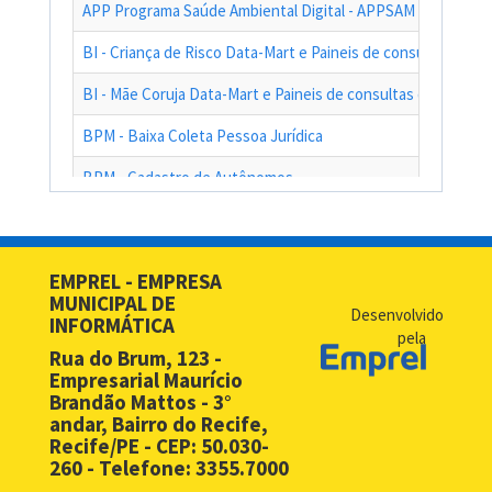
APP Programa Saúde Ambiental Digital - APPSAM
BI - Criança de Risco Data-Mart e Paineis de consultas das a
BI - Mãe Coruja Data-Mart e Paineis de consultas das ações
BPM - Baixa Coleta Pessoa Jurídica
BPM - Cadastro de Autônomos
BPM - Cadastro de Contribuinte de Outro Município
BPM - Cadastro de Prestadores de Serviços de Outros Muni
EMPREL - EMPRESA
MUNICIPAL DE
BPM - Cadastro Simplificado para Contribuintes de Outros 
Desenvolvido
INFORMÁTICA
pela
BPM - Compras - EMPREL
Rua do Brum, 123 -
Empresarial Maurício
BPM - Desbloqueio de Senha Web - PF
Brandão Mattos - 3°
andar, Bairro do Recife,
BPM - Desbloqueio de Senha Web - PJ
Recife/PE - CEP: 50.030-
260 - Telefone: 3355.7000
BPM - Licença Premio