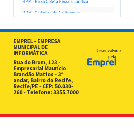
BPM - Baixa Coleta Pessoa Jurídica
BPM - Cadastro de Autônomos
BPM - Cadastro de Contribuinte de Outro Município
BPM - Cadastro de Prestadores de Serviços de Outros Muni
EMPREL - EMPRESA
MUNICIPAL DE
BPM - Cadastro Simplificado para Contribuintes de Outros 
Desenvolvido
INFORMÁTICA
pela
BPM - Compras - EMPREL
Rua do Brum, 123 -
Empresarial Maurício
BPM - Desbloqueio de Senha Web - PF
Brandão Mattos - 3°
andar, Bairro do Recife,
BPM - Desbloqueio de Senha Web - PJ
Recife/PE - CEP: 50.030-
260 - Telefone: 3355.7000
BPM - Licença Premio
BPM - Licitação
BPM - Monitoramento Áreas de Risco
BPM - Notificação Fiscal