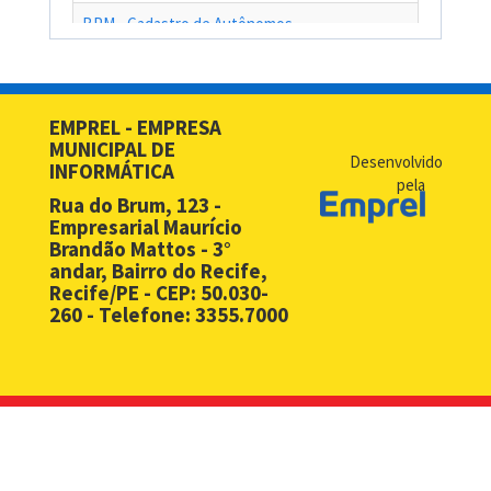
BPM - Cadastro de Autônomos
BPM - Cadastro de Contribuinte de Outro Município
BPM - Cadastro de Prestadores de Serviços de Outros Muni
EMPREL - EMPRESA
MUNICIPAL DE
BPM - Cadastro Simplificado para Contribuintes de Outros 
Desenvolvido
INFORMÁTICA
pela
BPM - Compras - EMPREL
Rua do Brum, 123 -
Empresarial Maurício
BPM - Desbloqueio de Senha Web - PF
Brandão Mattos - 3°
andar, Bairro do Recife,
BPM - Desbloqueio de Senha Web - PJ
Recife/PE - CEP: 50.030-
260 - Telefone: 3355.7000
BPM - Licença Premio
BPM - Licitação
BPM - Monitoramento Áreas de Risco
BPM - Notificação Fiscal
BPM - Processos Ambientais