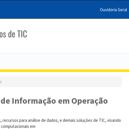
Ouvidoria Geral
Menu
Barra
Topo
PCR
o
s de Informação em Operação
s, recursos para análise de dados, e demais soluções de TIC, visando
s computacionais em