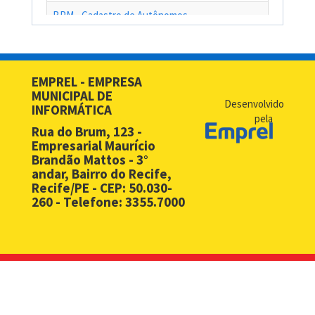
BPM - Cadastro de Autônomos
BPM - Cadastro de Contribuinte de Outro Município
BPM - Cadastro de Prestadores de Serviços de Outros Muni
EMPREL - EMPRESA
MUNICIPAL DE
BPM - Cadastro Simplificado para Contribuintes de Outros 
Desenvolvido
INFORMÁTICA
pela
BPM - Compras - EMPREL
Rua do Brum, 123 -
Empresarial Maurício
BPM - Desbloqueio de Senha Web - PF
Brandão Mattos - 3°
andar, Bairro do Recife,
BPM - Desbloqueio de Senha Web - PJ
Recife/PE - CEP: 50.030-
260 - Telefone: 3355.7000
BPM - Licença Premio
BPM - Licitação
BPM - Monitoramento Áreas de Risco
BPM - Notificação Fiscal
BPM - Processos Ambientais