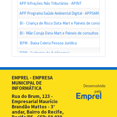
APP Infrações Não Tributárias - APINT
APP Programa Saúde Ambiental Digital - APPSAM
BI - Criança de Risco Data-Mart e Paineis de consultas das a
BI - Mãe Coruja Data-Mart e Paineis de consultas das ações
BPM - Baixa Coleta Pessoa Jurídica
BPM - Cadastro de Autônomos
BPM - Cadastro de Contribuinte de Outro Município
BPM - Cadastro de Prestadores de Serviços de Outros Muni
EMPREL - EMPRESA
MUNICIPAL DE
BPM - Cadastro Simplificado para Contribuintes de Outros 
Desenvolvido
INFORMÁTICA
pela
BPM - Compras - EMPREL
Rua do Brum, 123 -
Empresarial Maurício
BPM - Desbloqueio de Senha Web - PF
Brandão Mattos - 3°
andar, Bairro do Recife,
BPM - Desbloqueio de Senha Web - PJ
Recife/PE - CEP: 50.030-