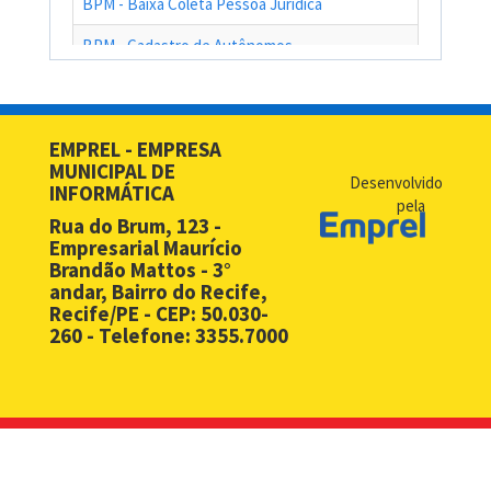
BPM - Baixa Coleta Pessoa Jurídica
BPM - Cadastro de Autônomos
BPM - Cadastro de Contribuinte de Outro Município
BPM - Cadastro de Prestadores de Serviços de Outros Muni
EMPREL - EMPRESA
MUNICIPAL DE
BPM - Cadastro Simplificado para Contribuintes de Outros 
Desenvolvido
INFORMÁTICA
pela
BPM - Compras - EMPREL
Rua do Brum, 123 -
Empresarial Maurício
BPM - Desbloqueio de Senha Web - PF
Brandão Mattos - 3°
andar, Bairro do Recife,
BPM - Desbloqueio de Senha Web - PJ
Recife/PE - CEP: 50.030-
260 - Telefone: 3355.7000
BPM - Licença Premio
BPM - Licitação
BPM - Monitoramento Áreas de Risco
BPM - Notificação Fiscal