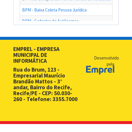
BPM - Baixa Coleta Pessoa Jurídica
BPM - Cadastro de Autônomos
BPM - Cadastro de Contribuinte de Outro Município
BPM - Cadastro de Prestadores de Serviços de Outros Muni
EMPREL - EMPRESA
MUNICIPAL DE
BPM - Cadastro Simplificado para Contribuintes de Outros 
Desenvolvido
INFORMÁTICA
pela
BPM - Compras - EMPREL
Rua do Brum, 123 -
Empresarial Maurício
BPM - Desbloqueio de Senha Web - PF
Brandão Mattos - 3°
andar, Bairro do Recife,
BPM - Desbloqueio de Senha Web - PJ
Recife/PE - CEP: 50.030-
260 - Telefone: 3355.7000
BPM - Licença Premio
BPM - Licitação
BPM - Monitoramento Áreas de Risco