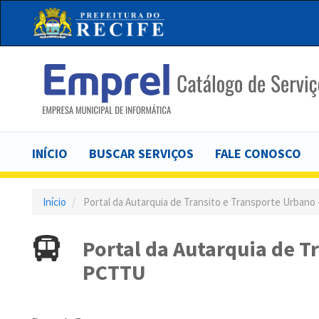
Pular
para
o
conteúdo
principal
Main
INÍCIO
BUSCAR SERVIÇOS
FALE CONOSCO
navigation
Início
Portal da Autarquia de Transito e Transporte Urbano
Portal da Autarquia de T
PCTTU