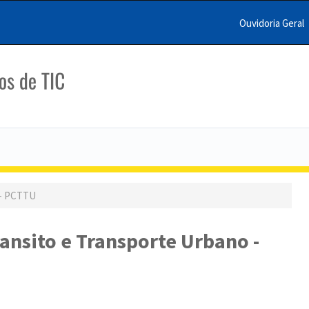
Ouvidoria Geral
Menu
Barra
Topo
PCR
 - PCTTU
ransito e Transporte Urbano -