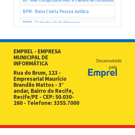
BPM - Baixa Coleta Pessoa Jurídica
BPM - Cadastro de Autônomos
BPM - Cadastro de Contribuinte de Outro Município
BPM - Cadastro de Prestadores de Serviços de Outros Muni
EMPREL - EMPRESA
MUNICIPAL DE
BPM - Cadastro Simplificado para Contribuintes de Outros 
Desenvolvido
INFORMÁTICA
pela
BPM - Compras - EMPREL
Rua do Brum, 123 -
Empresarial Maurício
BPM - Desbloqueio de Senha Web - PF
Brandão Mattos - 3°
andar, Bairro do Recife,
BPM - Desbloqueio de Senha Web - PJ
Recife/PE - CEP: 50.030-
260 - Telefone: 3355.7000
BPM - Licença Premio
BPM - Licitação
BPM - Monitoramento Áreas de Risco