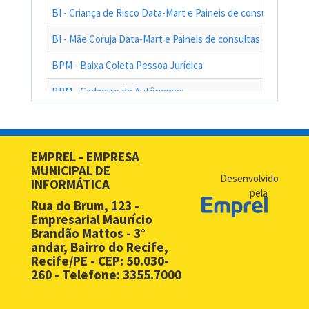
BI - Criança de Risco Data-Mart e Paineis de consultas das a
BI - Mãe Coruja Data-Mart e Paineis de consultas das ações
BPM - Baixa Coleta Pessoa Jurídica
BPM - Cadastro de Autônomos
BPM - Cadastro de Contribuinte de Outro Município
BPM - Cadastro de Prestadores de Serviços de Outros Muni
EMPREL - EMPRESA
MUNICIPAL DE
BPM - Cadastro Simplificado para Contribuintes de Outros 
Desenvolvido
INFORMÁTICA
pela
BPM - Compras - EMPREL
Rua do Brum, 123 -
Empresarial Maurício
BPM - Desbloqueio de Senha Web - PF
Brandão Mattos - 3°
andar, Bairro do Recife,
BPM - Desbloqueio de Senha Web - PJ
Recife/PE - CEP: 50.030-
260 - Telefone: 3355.7000
BPM - Licença Premio
BPM - Licitação