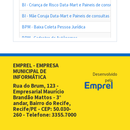
BI - Criança de Risco Data-Mart e Paineis de consultas das a
BI - Mãe Coruja Data-Mart e Paineis de consultas das ações
BPM - Baixa Coleta Pessoa Jurídica
BPM - Cadastro de Autônomos
BPM - Cadastro de Contribuinte de Outro Município
BPM - Cadastro de Prestadores de Serviços de Outros Muni
EMPREL - EMPRESA
MUNICIPAL DE
BPM - Cadastro Simplificado para Contribuintes de Outros 
Desenvolvido
INFORMÁTICA
pela
BPM - Compras - EMPREL
Rua do Brum, 123 -
Empresarial Maurício
BPM - Desbloqueio de Senha Web - PF
Brandão Mattos - 3°
andar, Bairro do Recife,
BPM - Desbloqueio de Senha Web - PJ
Recife/PE - CEP: 50.030-
260 - Telefone: 3355.7000
BPM - Licença Premio
BPM - Licitação