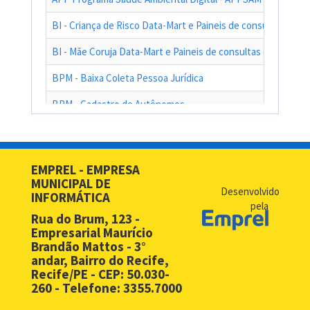
BI - Criança de Risco Data-Mart e Paineis de consultas das a
BI - Mãe Coruja Data-Mart e Paineis de consultas das ações
BPM - Baixa Coleta Pessoa Jurídica
BPM - Cadastro de Autônomos
BPM - Cadastro de Contribuinte de Outro Município
BPM - Cadastro de Prestadores de Serviços de Outros Muni
EMPREL - EMPRESA
MUNICIPAL DE
BPM - Cadastro Simplificado para Contribuintes de Outros 
Desenvolvido
INFORMÁTICA
pela
BPM - Compras - EMPREL
Rua do Brum, 123 -
Empresarial Maurício
BPM - Desbloqueio de Senha Web - PF
Brandão Mattos - 3°
andar, Bairro do Recife,
BPM - Desbloqueio de Senha Web - PJ
Recife/PE - CEP: 50.030-
260 - Telefone: 3355.7000
BPM - Licença Premio