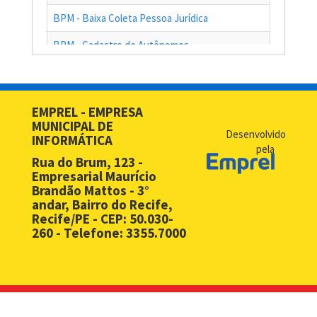
BPM - Baixa Coleta Pessoa Jurídica
BPM - Cadastro de Autônomos
BPM - Cadastro de Contribuinte de Outro Município
BPM - Cadastro de Prestadores de Serviços de Outros Muni
EMPREL - EMPRESA
MUNICIPAL DE
BPM - Cadastro Simplificado para Contribuintes de Outros 
Desenvolvido
INFORMÁTICA
pela
BPM - Compras - EMPREL
Rua do Brum, 123 -
Empresarial Maurício
BPM - Desbloqueio de Senha Web - PF
Brandão Mattos - 3°
andar, Bairro do Recife,
BPM - Desbloqueio de Senha Web - PJ
Recife/PE - CEP: 50.030-
260 - Telefone: 3355.7000
BPM - Licença Premio
BPM - Licitação
BPM - Monitoramento Áreas de Risco
BPM - Notificação Fiscal