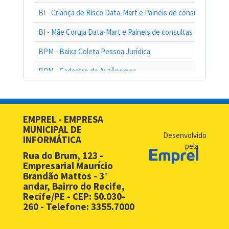
BI - Criança de Risco Data-Mart e Paineis de consultas das a
BI - Mãe Coruja Data-Mart e Paineis de consultas das ações
BPM - Baixa Coleta Pessoa Jurídica
BPM - Cadastro de Autônomos
BPM - Cadastro de Contribuinte de Outro Município
BPM - Cadastro de Prestadores de Serviços de Outros Muni
EMPREL - EMPRESA
MUNICIPAL DE
BPM - Cadastro Simplificado para Contribuintes de Outros 
Desenvolvido
INFORMÁTICA
pela
BPM - Compras - EMPREL
Rua do Brum, 123 -
Empresarial Maurício
BPM - Desbloqueio de Senha Web - PF
Brandão Mattos - 3°
andar, Bairro do Recife,
BPM - Desbloqueio de Senha Web - PJ
Recife/PE - CEP: 50.030-
260 - Telefone: 3355.7000
BPM - Licença Premio
BPM - Licitação