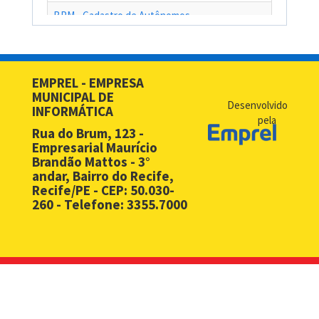
BPM - Cadastro de Autônomos
BPM - Cadastro de Contribuinte de Outro Município
BPM - Cadastro de Prestadores de Serviços de Outros Muni
EMPREL - EMPRESA
MUNICIPAL DE
BPM - Cadastro Simplificado para Contribuintes de Outros 
Desenvolvido
INFORMÁTICA
pela
BPM - Compras - EMPREL
Rua do Brum, 123 -
Empresarial Maurício
BPM - Desbloqueio de Senha Web - PF
Brandão Mattos - 3°
andar, Bairro do Recife,
BPM - Desbloqueio de Senha Web - PJ
Recife/PE - CEP: 50.030-
260 - Telefone: 3355.7000
BPM - Licença Premio
BPM - Licitação
BPM - Monitoramento Áreas de Risco
BPM - Notificação Fiscal
BPM - Processos Ambientais