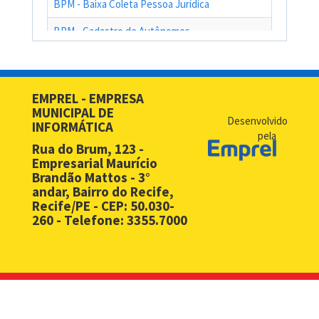
BPM - Baixa Coleta Pessoa Jurídica
BPM - Cadastro de Autônomos
BPM - Cadastro de Contribuinte de Outro Município
BPM - Cadastro de Prestadores de Serviços de Outros Muni
EMPREL - EMPRESA
MUNICIPAL DE
BPM - Cadastro Simplificado para Contribuintes de Outros 
Desenvolvido
INFORMÁTICA
pela
BPM - Compras - EMPREL
Rua do Brum, 123 -
Empresarial Maurício
BPM - Desbloqueio de Senha Web - PF
Brandão Mattos - 3°
andar, Bairro do Recife,
BPM - Desbloqueio de Senha Web - PJ
Recife/PE - CEP: 50.030-
260 - Telefone: 3355.7000
BPM - Licença Premio
BPM - Licitação
BPM - Monitoramento Áreas de Risco
BPM - Notificação Fiscal