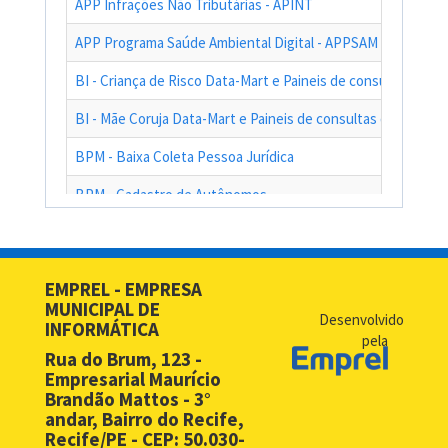
APP Infrações Não Tributárias - APINT
APP Programa Saúde Ambiental Digital - APPSAM
BI - Criança de Risco Data-Mart e Paineis de consultas das a
BI - Mãe Coruja Data-Mart e Paineis de consultas das ações
BPM - Baixa Coleta Pessoa Jurídica
BPM - Cadastro de Autônomos
BPM - Cadastro de Contribuinte de Outro Município
BPM - Cadastro de Prestadores de Serviços de Outros Muni
EMPREL - EMPRESA
MUNICIPAL DE
BPM - Cadastro Simplificado para Contribuintes de Outros 
Desenvolvido
INFORMÁTICA
pela
BPM - Compras - EMPREL
Rua do Brum, 123 -
Empresarial Maurício
BPM - Desbloqueio de Senha Web - PF
Brandão Mattos - 3°
andar, Bairro do Recife,
BPM - Desbloqueio de Senha Web - PJ
Recife/PE - CEP: 50.030-