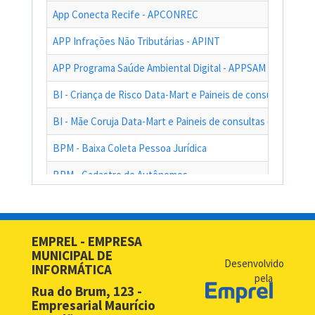
App Conecta Recife - APCONREC
APP Infrações Não Tributárias - APINT
APP Programa Saúde Ambiental Digital - APPSAM
BI - Criança de Risco Data-Mart e Paineis de consultas das a
BI - Mãe Coruja Data-Mart e Paineis de consultas das ações
BPM - Baixa Coleta Pessoa Jurídica
BPM - Cadastro de Autônomos
BPM - Cadastro de Contribuinte de Outro Município
BPM - Cadastro de Prestadores de Serviços de Outros Muni
EMPREL - EMPRESA
MUNICIPAL DE
BPM - Cadastro Simplificado para Contribuintes de Outros 
Desenvolvido
INFORMÁTICA
pela
BPM - Compras - EMPREL
Rua do Brum, 123 -
Empresarial Maurício
BPM - Desbloqueio de Senha Web - PF