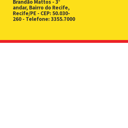
Brandão Mattos - 3°
andar, Bairro do Recife,
BPM - Desbloqueio de Senha Web - PJ
Recife/PE - CEP: 50.030-
260 - Telefone: 3355.7000
BPM - Licença Premio
BPM - Licitação
BPM - Monitoramento Áreas de Risco
BPM - Notificação Fiscal
BPM - Processos Ambientais
BPM - Processos Urbanísticos
BPM - Processos Vigilância Sanitária
BPM - Reclamação Contra Exclusão do SIMPLES Nacional
BPM - Reclamação contra Indeferimento de Opção pelo SIM
BPM - Sistema Unificado de Protocolo - PROTOCOLO
BPM - Tipo de Recolhimento do ISS para as Sociedades Sim