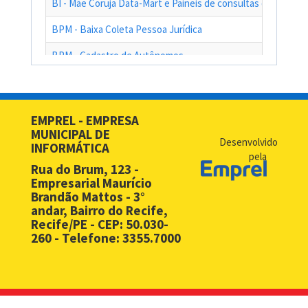
BI - Mãe Coruja Data-Mart e Paineis de consultas das ações
BPM - Baixa Coleta Pessoa Jurídica
BPM - Cadastro de Autônomos
BPM - Cadastro de Contribuinte de Outro Município
BPM - Cadastro de Prestadores de Serviços de Outros Muni
EMPREL - EMPRESA
MUNICIPAL DE
BPM - Cadastro Simplificado para Contribuintes de Outros 
Desenvolvido
INFORMÁTICA
pela
BPM - Compras - EMPREL
Rua do Brum, 123 -
Empresarial Maurício
BPM - Desbloqueio de Senha Web - PF
Brandão Mattos - 3°
andar, Bairro do Recife,
BPM - Desbloqueio de Senha Web - PJ
Recife/PE - CEP: 50.030-
260 - Telefone: 3355.7000
BPM - Licença Premio
BPM - Licitação
BPM - Monitoramento Áreas de Risco