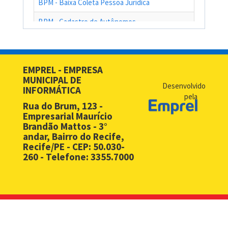
BPM - Baixa Coleta Pessoa Jurídica
BPM - Cadastro de Autônomos
BPM - Cadastro de Contribuinte de Outro Município
BPM - Cadastro de Prestadores de Serviços de Outros Muni
EMPREL - EMPRESA
MUNICIPAL DE
BPM - Cadastro Simplificado para Contribuintes de Outros 
Desenvolvido
INFORMÁTICA
pela
BPM - Compras - EMPREL
Rua do Brum, 123 -
Empresarial Maurício
BPM - Desbloqueio de Senha Web - PF
Brandão Mattos - 3°
andar, Bairro do Recife,
BPM - Desbloqueio de Senha Web - PJ
Recife/PE - CEP: 50.030-
260 - Telefone: 3355.7000
BPM - Licença Premio
BPM - Licitação
BPM - Monitoramento Áreas de Risco
BPM - Notificação Fiscal