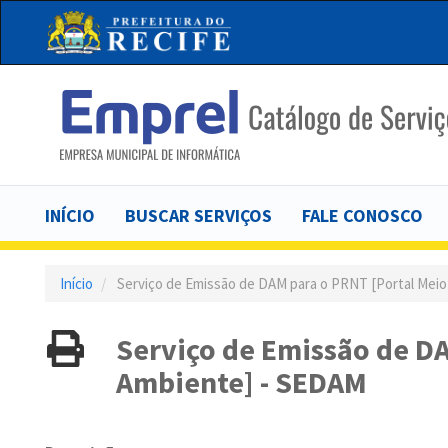
Pular
para
o
conteúdo
principal
Main
INÍCIO
BUSCAR SERVIÇOS
FALE CONOSCO
navigation
Início
Serviço de Emissão de DAM para o PRNT [Portal Mei
Serviço de Emissão de D
Ambiente] - SEDAM