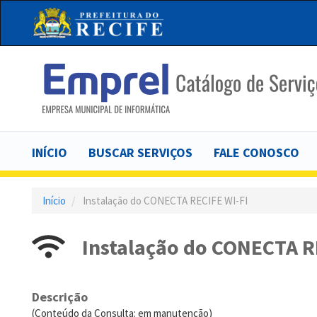
Pular
para
o
conteúdo
principal
Main
INÍCIO
BUSCAR SERVIÇOS
FALE CONOSCO
navigation
Início
Instalação do CONECTA RECIFE WI-FI
Instalação do CONECTA R
Descrição
(Conteúdo da Consulta: em manutenção)